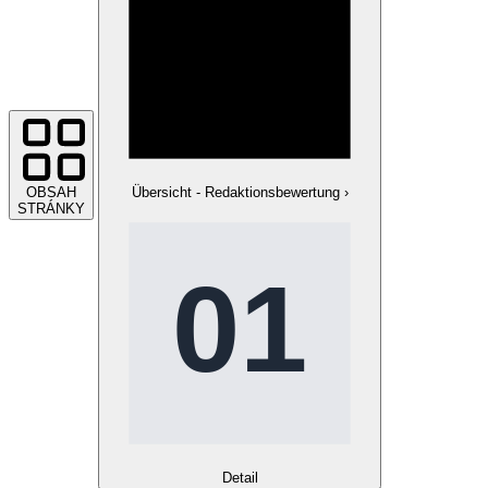
OBSAH
Übersicht - Redaktionsbewertung
›
STRÁNKY
Detail